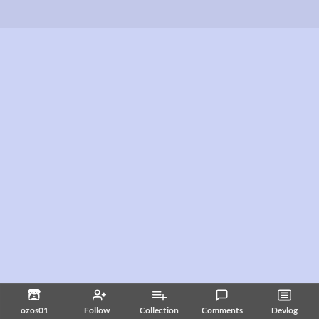
ozos01
Follow
Collection
Comments
Devlog